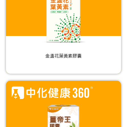
金盞花葉黃素膠囊