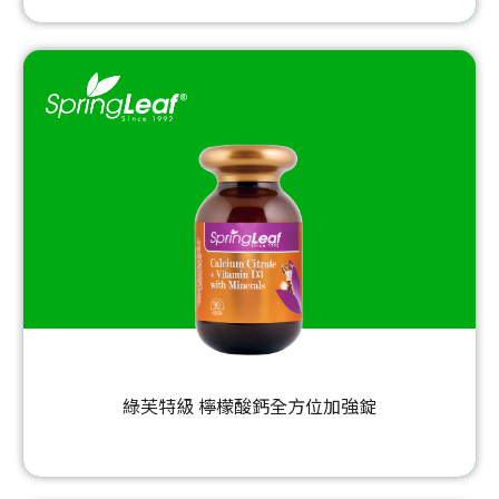
綠芙特級 檸檬酸鈣全方位加強錠