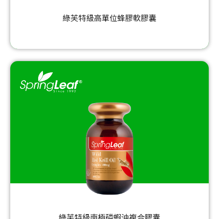
綠芙特級高單位蜂膠軟膠囊
綠芙特級南極磷蝦油複合膠囊