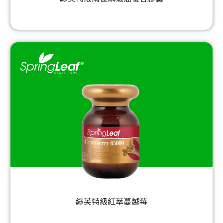
綠芙特級紅萃蔓越莓