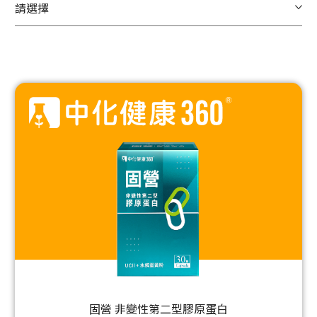
請選擇
固營 非變性第二型膠原蛋白