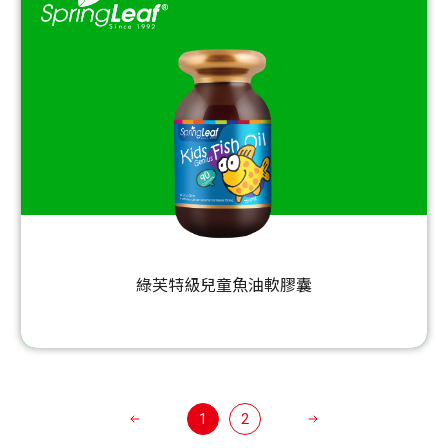
綠芙特級兒童魚油軟膠囊
1
2