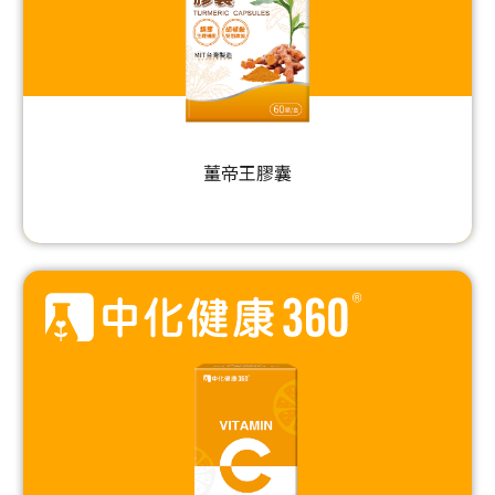
薑帝王膠囊