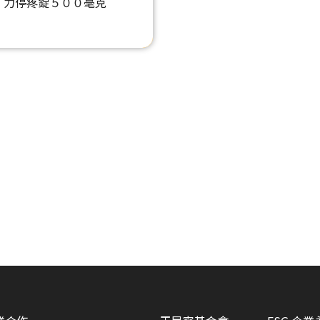
力停疼錠５００毫克