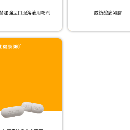
營加強型口服溶液用粉劑
威鎮酸痛凝膠