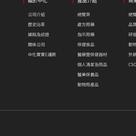
關於中化
產品介紹
商
公司介紹
總覽頁
總
歷史沿革
處方用藥
品
據點及認證
指示用藥
研
關係公司
保健食品
動
中化寶寶E護將
醫療暨保健器材
外
個人清潔及用品
CSO
醫美保養品
動物用產品