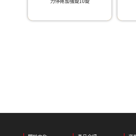
力停疼加強錠10錠