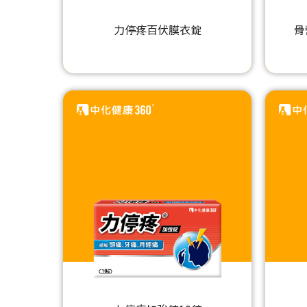
力停疼百伏膜衣錠
骨