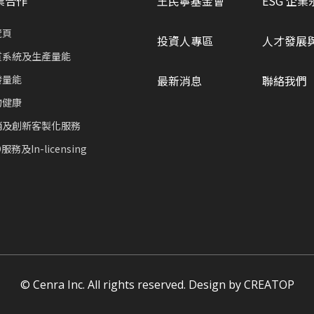
業合作
王民寧基金會
ESG 企業
覽頁
投資人專區
人才發展
質系統及生產量能
發量能
最新消息
聯絡我們
物健康
銷及創新客製化服務
服務及In-licensing
© Cenra Inc. All rights reserved. Design by
CREATOP