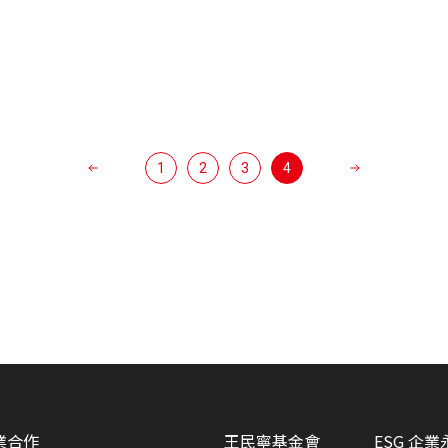
1
2
3
4
業合作
王民寧基金會
ESG 企業