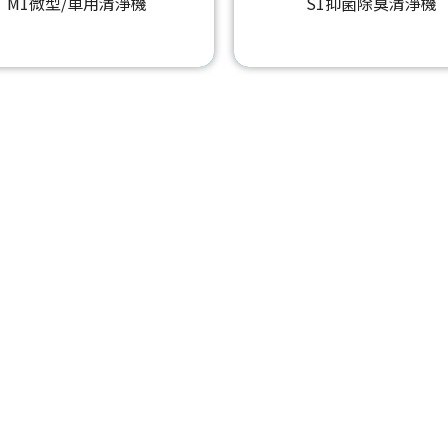
M1微型/車用清淨機
S1抑菌除臭清淨機