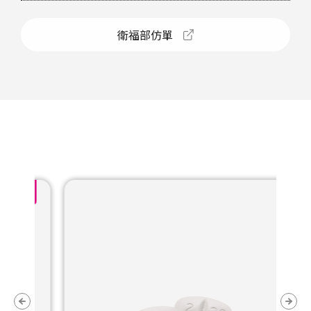
衛福部仿單
W