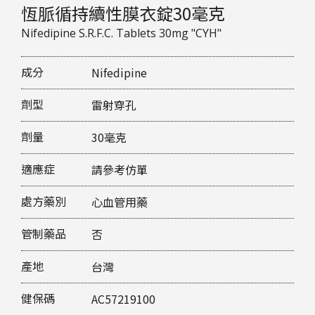
恆脈循持續性膜衣錠30毫克
Nifedipine S.R.F.C. Tablets 30mg "CYH"
成分
Nifedipine
劑型
雷射穿孔
劑量
30毫克
適應症
請參考仿單
處方藥別
心血管用藥
管制藥品
否
產地
台灣
健保碼
AC57219100