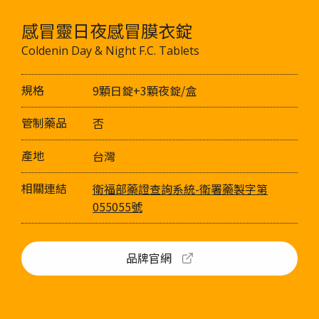
感冒靈日夜感冒膜衣錠
Coldenin Day & Night F.C. Tablets
規格
9顆日錠+3顆夜錠/盒
管制藥品
否
產地
台灣
相關連結
衛福部藥證查詢系統-衛署藥製字第
055055號
品牌官網