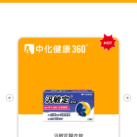
W
汎敏定膜衣錠