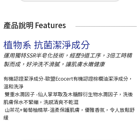
產品說明 Features
植物系 抗菌潔淨成分
運用獨特SSR半皂化技術，經歷9道工序，3倍工時精
製而成，好沖洗不滑膩，讓肌膚水嫩健康
有機認證潔淨成分-歐盟Ecocert有機認證棕櫚油潔淨成分，
溫和洗淨
雙重水潤因子 -仙人掌萃取及木糖醇衍生物水潤因子，洗後
肌膚保水不緊繃，洗感清爽不乾澀
山茶花+葡萄柚精萃-溫柔保護肌膚，優雅香氛，令人放鬆舒
緩