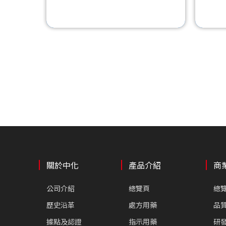
關於中化
產品介紹
商
公司介紹
總覽頁
總
歷史沿革
處方用藥
品
據點及認證
指示用藥
研