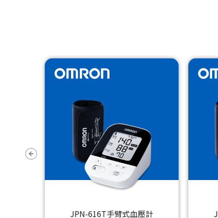
壓計
JPN-616T手臂式血壓計