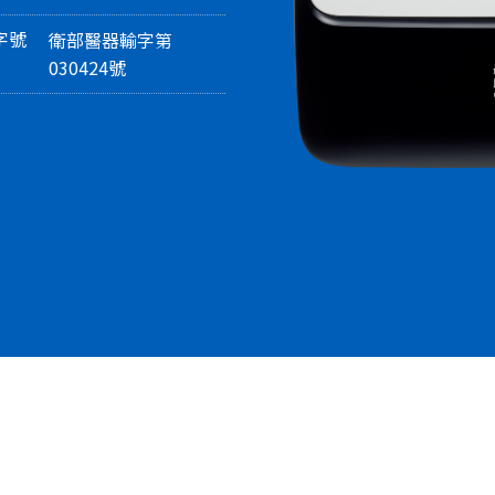
字號
衛部醫器輸字第
030424號