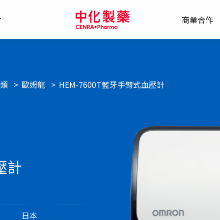
會
商業合作
類
歐姆龍
HEM-7600T藍牙手臂式血壓計
壓計
日本