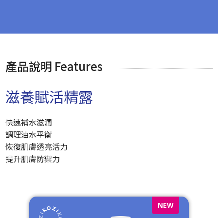
產品說明 Features
滋養賦活精露
快速補水滋潤
調理油水平衡
恢復肌膚透亮活力
提升肌膚防禦力
W
NEW